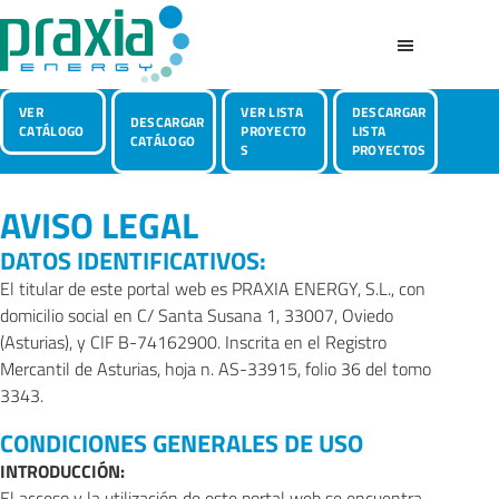
Saltar
al
contenido
Praxia
principal
Photovoltaic
Energy
VER
VER LISTA
DESCARGAR
Structures
DESCARGAR
CATÁLOGO
PROYECTO
LISTA
CATÁLOGO
&
S
PROYECTOS
Canopies
AVISO LEGAL
DATOS IDENTIFICATIVOS:
El titular de este portal web es PRAXIA ENERGY, S.L., con
domicilio social en C/ Santa Susana 1, 33007, Oviedo
(Asturias), y CIF B-74162900. Inscrita en el Registro
Mercantil de Asturias, hoja n. AS-33915, folio 36 del tomo
3343.
CONDICIONES GENERALES DE USO
INTRODUCCIÓN:
El acceso y la utilización de este portal web se encuentra